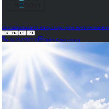
Zimmer
Restaurant & Bar
Spa
Tagungen & Events
Galerie
Einr
TR
EN
DE
RU
+90 252 337 11 11
Online Reservierung