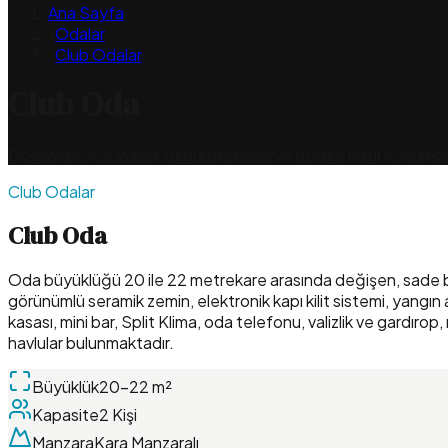
Ana Sayfa
/
Odalar
/
Club Odalar
Club Oda
Doğayla iç içe yapısı, özgün mimarisi ve denize nazır konumd
Club Odalar
Club Oda
Oda büyüklüğü 20 ile 22 metrekare arasında değişen, sade bir 
görünümlü seramik zemin, elektronik kapı kilit sistemi, yangın 
kasası, mini bar, Split Klima, oda telefonu, valizlik ve gardı
havlular bulunmaktadır.
Büyüklük
20-22 m²
Kapasite
2 Kişi
Manzara
Kara Manzaralı