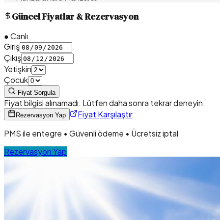
Güncel Fiyatlar & Rezervasyon
● Canlı
Giriş
Çıkış
Yetişkin
Çocuk
Fiyat Sorgula
Fiyat bilgisi alınamadı. Lütfen daha sonra tekrar deneyin.
Fiyat Karşılaştır
Rezervasyon Yap
PMS ile entegre • Güvenli ödeme • Ücretsiz iptal
Rezervasyon Yap