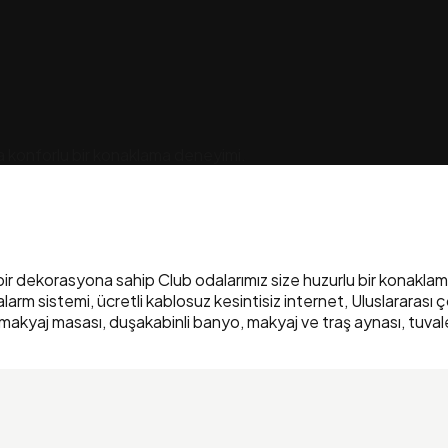
a konforlu bir konaklama deneyimi.
dekorasyona sahip Club odalarımız size huzurlu bir konaklama s
alarm sistemi, ücretli kablosuz kesintisiz internet, Uluslararası
rop, makyaj masası, duşakabinli banyo, makyaj ve traş aynası, tu