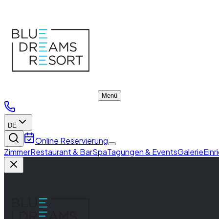
Rooms
Menü
DE
Online Reservierung
Zimmer
Restaurant & Bar
Spa
Tagungen & Events
Galerie
Einr