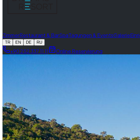
Zimmer
Restaurant & Bar
Spa
Tagungen & Events
Galerie
Einr
TR
EN
DE
RU
+90 252 337 11 11
Online Reservierung