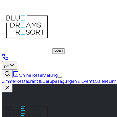
Facilities
Menü
DE
Online Reservierung
Zimmer
Restaurant & Bar
Spa
Tagungen & Events
Galerie
Einr