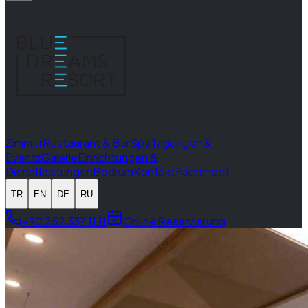
Zimmer
Restaurant & Bar
Spa
Tagungen &
Events
Galerie
Einrichtungen &
Dienstleistungen
Bodrum
Kontakt
Factsheet
TR
EN
DE
RU
+90 252 337 11 11
Online Reservierung