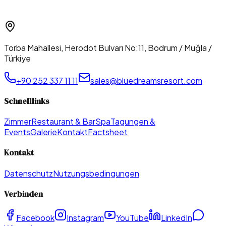
Torba Mahallesi, Herodot Bulvarı No:11, Bodrum / Muğla /
Türkiye
+90 252 337 11 11
sales@bluedreamsresort.com
Schnelllinks
Zimmer
Restaurant & Bar
Spa
Tagungen &
Events
Galerie
Kontakt
Factsheet
Kontakt
Datenschutz
Nutzungsbedingungen
Verbinden
Facebook
Instagram
YouTube
LinkedIn