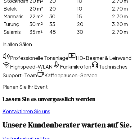
Stockholm
20 m²
20
10
2.70 m
Belek
20 m²
20
10
2.70 m
Marmaris
22 m²
30
15
2.70 m
Turunç
30 m²
35
20
3.20 m
Salamis
35 m²
45
30
2.70 m
In allen Sälen
Professionelle Tonanlage
HD-Beamer & Leinwand
Highspeed-WLAN
Funkmikrofon
Technisches
Support-Team
Kaffeepausen-Service
Planen Sie Ihr Event
Lassen Sie es unvergesslich werden
Kontaktieren Sie uns
Unsere Kundenberater warten auf Sie.
Verfügbarkeit prüfen