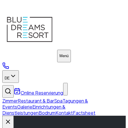
Conferences
Menü
DE
Online Reservierung
Zimmer
Restaurant & Bar
Spa
Tagungen &
Events
Galerie
Einrichtungen &
Dienstleistungen
Bodrum
Kontakt
Factsheet