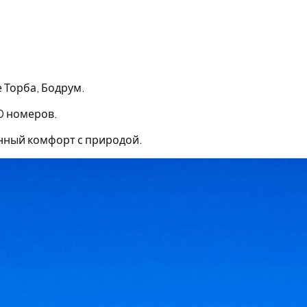
е Торба, Бодрум.
0 номеров.
нный комфорт с природой.