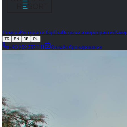
Номера
Ресторан и бар
Спа
Встречи и мероприятия
Гале
TR
EN
DE
RU
+90 252 337 11 11
Онлайн бронирование