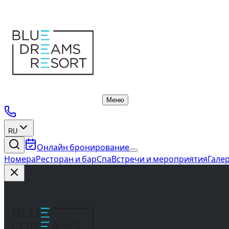
About Us
Меню
RU
Онлайн бронирование
Номера
Ресторан и бар
Спа
Встречи и мероприятия
Гале