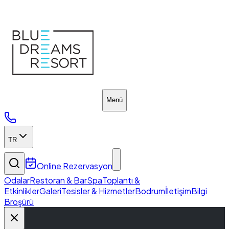
Blue Dreams Resort
Menü
TR
Online Rezervasyon
Odalar
Restoran & Bar
Spa
Toplantı &
Etkinlikler
Galeri
Tesisler & Hizmetler
Bodrum
İletişim
Bilgi
Broşürü