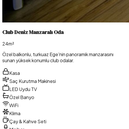
Club Deniz Manzaralı Oda
24m²
Özel balkonlu, turkuaz Ege'nin panoramik manzarasını
sunan yüksek konumlu club odalar.
Kasa
Saç Kurutma Makinesi
LED Uydu TV
Özel Banyo
WiFi
Klima
Çay & Kahve Seti