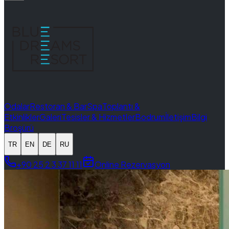
Odalar
Restoran & Bar
Spa
Toplantı &
Etkinlikler
Galeri
Tesisler & Hizmetler
Bodrum
İletişim
Bilgi
Broşürü
TR
EN
DE
RU
+90 25 2 3 37 11 11
Online Rezervasyon