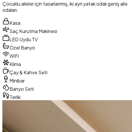
Çocuklu aileler için tasarlanmış, iki ayrı yatak odalı geniş aile
odaları.
Kasa
Saç Kurutma Makinesi
LED Uydu TV
Özel Banyo
WiFi
Klima
Çay & Kahve Seti
Minibar
Banyo Seti
Terlik