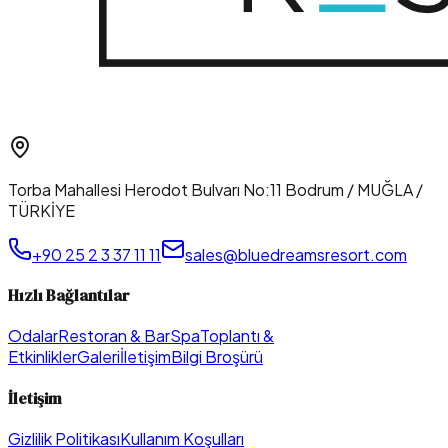
Torba Mahallesi Herodot Bulvarı No:11 Bodrum / MUĞLA /
TÜRKİYE
+90 25 2 3 37 11 11
sales@bluedreamsresort.com
Hızlı Bağlantılar
Odalar
Restoran & Bar
Spa
Toplantı &
Etkinlikler
Galeri
İletişim
Bilgi Broşürü
İletişim
Gizlilik Politikası
Kullanım Koşulları